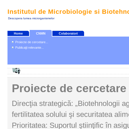
Institutul de Microbiologie si Biotehn
Descopera lumea microrganismelor
Home
CNMN
Colaboratori
Proiecte de cercetare...
Publicaţii relevante...
Proiecte de cercetare
Direcţia strategică: „Biotehnologii ag
fertilitatea solului şi securitatea ali
Prioritatea: Suportul ştiinţific în asi