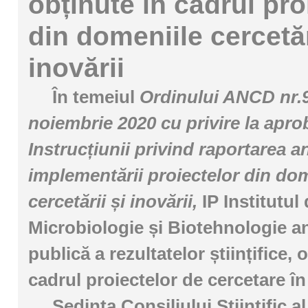
obținute în cadrul pro
din domeniile cercetăr
inovării
În temeiul
Ordinului ANCD nr.9
noiembrie 2020 cu privire la apro
Instrucțiunii privind raportarea a
implementării proiectelor din dom
cercetării și inovării,
IP Institutul
Microbiologie și Biotehnologie a
publică a rezultatelor științifice, 
cadrul proiectelor de cercetare în
Ședința Consiliului Științific a