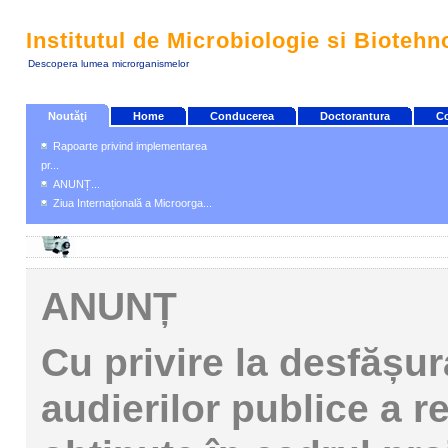
Institutul de Microbiologie si Biotehn
Descopera lumea microrganismelor
Noutăţi
Home
Conducerea
Doctorantura
Co
Rapoarte privind implementarea
pr...
ANUNȚ...
Ziua Internațională a Microorga...
ANUNȚ
Cu privire la desfășu
audierilor publice a re