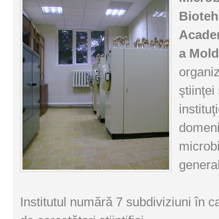
Bioteh
Academ
a Mold
organiz
ştiinţei
instituţ
domeni
microbi
general
Institutul numără 7 subdiviziuni în 