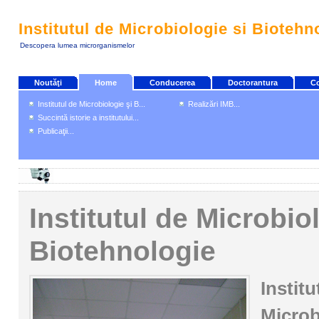
Institutul de Microbiologie si Biotehn
Descopera lumea microrganismelor
Noutăţi
Home
Conducerea
Doctorantura
Co
Institutul de Microbiologie şi B...
Realizări IMB...
Succintă istorie a institutului...
Publicaţii...
Institutul de Microbio
Biotehnologie
Institu
Microb