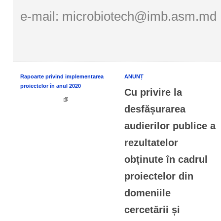
e-mail:
microbiotech@imb.asm.md
Rapoarte privind implementarea
ANUNȚ
proiectelor în anul 2020
Cu privire la
desfășurarea
audierilor publice a
rezultatelor
obținute în cadrul
proiectelor din
domeniile
cercetării și