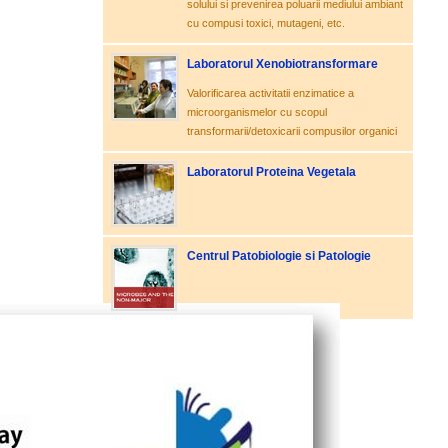
solului si prevenirea poluarii mediului ambiant
cu compusi toxici, mutageni, etc.
Laboratorul Xenobiotransformare
Valorificarea activitatii enzimatice a
microorganismelor cu scopul
transformarii/detoxicarii compusilor organici
Laboratorul Proteina Vegetala
Centrul Patobiologie si Patologie