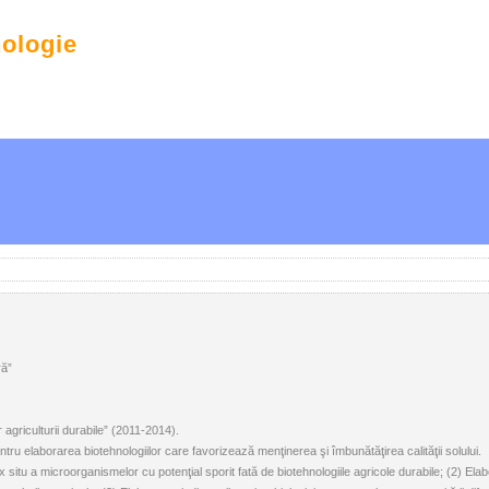
nologie
ră”
 agriculturii durabile” (2011-2014).
ntru elaborarea biotehnologiilor care favorizează menţinerea şi îmbunătăţirea calităţii solului.
situ a microorganismelor cu potenţial sporit fată de biotehnologiile agricole durabile; (2) Ela