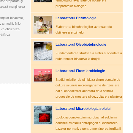
tehnologiilor avansate de obtinere a
itor preparate şi
preparatelor biologice
orizează menţinerea
nţelor bioactive,
Laboratorul Enzimologie
 a modificărilor
Elaborarea biotehnologiilor avansate de
 va eficientiza
obtinere a enzimelor
ială va
Laboratorul Oleobiotehnologie
Fundamentarea stiintifica a sintezei orientate a
substantelor bioactive la drojdii
Laboratorul Fitomicrobiologie
Studiul relatiilor de simbioza dintre plantele de
cultura si unele microorganisme de rizosfera
cat si capacitatilor acestora de a stimula
procesele de crestere si dezvoltare a plantelor
Laboratorul Microbiologia solului
Ecologia complexului microbian al solului in
conditiile stresului antropogen si elaborarea
bazelor normative pentru mentinerea fertilitatii