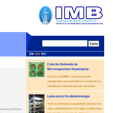
EN
RO
RU
Colectia Nationala de
Microorganisme Nepatogene
Crearea conditiilor corespunzatoare
standardelor internationale de conservare si
valorificare a fondului genetic microbian
Laboratorul Ficobiotehnologie
Sinteza orientata a substantelor bioactive de
catre cianobacterii si microalge si elaborarea
borarea şi testarea