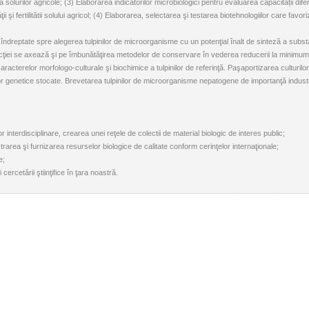
lurilor agricole; (3) Elaborarea indicatorilor microbiologici pentru evaluarea capacității difer
 şi fertilitătii solului agricol; (4) Elaborarea, selectarea şi testarea biotehnologiilor care fav
îndreptate spre alegerea tulpinilor de microorganisme cu un potenţial înalt de sinteză a substa
lecţiei se axează şi pe îmbunătăţirea metodelor de conservare în vederea reducerii la minimum,
racterelor morfologo-culturale şi biochimice a tulpinilor de referinţă. Paşaportizarea culturilor
r genetice stocate. Brevetarea tulpinilor de microorganisme nepatogene de importanţă industr
lor interdisciplinare, crearea unei reţele de colectii de material biologic de interes public;
păstrarea şi furnizarea resurselor biologice de calitate conform cerinţelor internaţionale;
e;
ercetării ştiinţifice în ţara noastră.