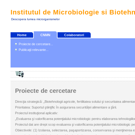
Institutul de Microbiologie si Bioteh
Descopera lumea microrganismelor
Home
CNMN
Colaboratori
Proiecte de cercetare...
Publicaţii relevante...
Proiecte de cercetare
Direcţia strategică: „Biotehnologii agricole, fertilitatea solului şi securitatea alimenta
Prioritatea: Suportul ştiinţific în asigurarea securităței alimentare a ţării.
Proiectul instituţional aplicativ:
„Evaluarea şi valorificarea potenţialului microbiologic pentru elaborarea tehnologiilor
Proiectul dat are drept scop evaluarea şi valorificarea potenţialului microbiologic pe
Obiectivele: (1) Izolarea, selectarea, paşaportizarea, conservarea şi menţinerea ex 