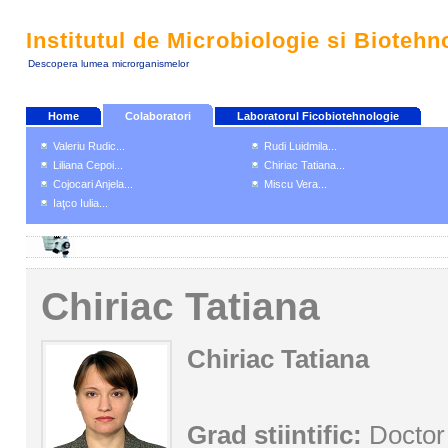
Institutul de Microbiologie si Biotehn
Descopera lumea microrganismelor
Home
Colaboratori
Laboratorul Ficobiotehnologie
Valeriu Rudic...
Rudi Luidmila...
Liliana Cepoi...
Chiriac Tatiana...
Cojocari Anjela...
Miscu Vera...
Iaţco Iulia...
Chiriac Tatiana
Chiriac Tatiana
Grad stiintific:
Doctor 