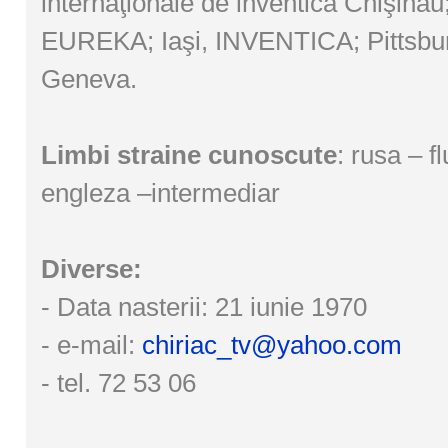
internaţionale de inventică Chişinău
EUREKA; Iaşi, INVENTICA; Pittsbu
Geneva.
Limbi straine cunoscute
: rusa – f
engleza –intermediar
Diverse:
- Data nasterii: 21 iunie 1970
- e-mail:
chiriac_tv@yahoo.com
- tel. 72 53 06