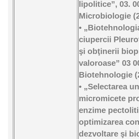
lipolitice”, 03. 0
Microbiologie (
• „Biotehnologia
ciupercii Pleur
şi obţinerii bio
valoroase” 03 0
Biotehnologie (
• „Selectarea un
micromicete pr
enzime pectoliti
optimizarea cond
dezvoltare şi bi