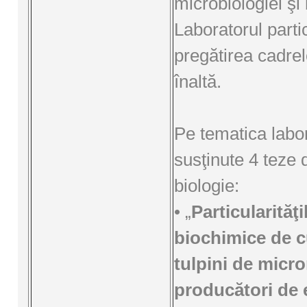
microbiologiei şi 
Laboratorul parti
pregătirea cadrel
înaltă.
Pe tematica labor
susţinute 4 teze 
biologie:
• „
Particularităţi
biochimice de c
tulpini de micr
producători de