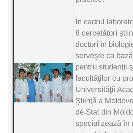
În cadrul laborat
8 cercetători ştiinţ
doctori în biologi
serveşte ca bază
pentru studenţii 
facultăţilor cu pro
Universităţii Aca
Ştiinţă a Moldovei
de Stat din Mold
specializează în