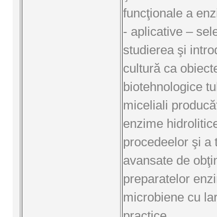
funcţionale a enz
- aplicative – sel
studierea şi intr
cultură ca obiect
biotehnologice tu
miceliali producă
enzime hidrolitic
procedeelor şi a 
avansate de obţi
preparatelor enz
microbiene cu lar
practice.