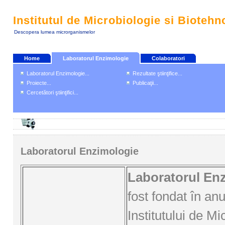
Institutul de Microbiologie si Biotehn
Descopera lumea microrganismelor
Home
Laboratorul Enzimologie
Colaboratori
Laboratorul Enzimologie...
Rezultate ştiinţifice...
Proiecte...
Publicaţii...
Cercetători ştiinţifici...
Laboratorul Enzimologie
Laboratorul En
fost fondat în an
Institutului de Mi