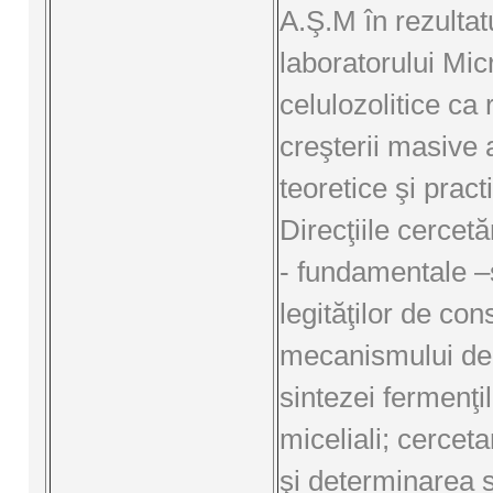
A.Ş.M în rezultatu
laboratorului Mi
celulozolitice ca
creşterii masive a
teoretice şi pract
Direcţiile cercetări
- fundamentale –
legităţilor de cons
mecanismului de 
sintezei fermenţil
miceliali; cerceta
şi determinarea s