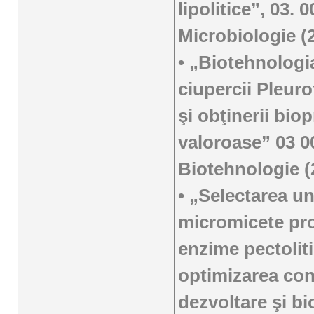
lipolitice”, 03. 0
Microbiologie (
• „Biotehnologia
ciupercii Pleur
şi obţinerii bio
valoroase” 03 0
Biotehnologie (
• „Selectarea un
micromicete pr
enzime pectoliti
optimizarea cond
dezvoltare şi bi