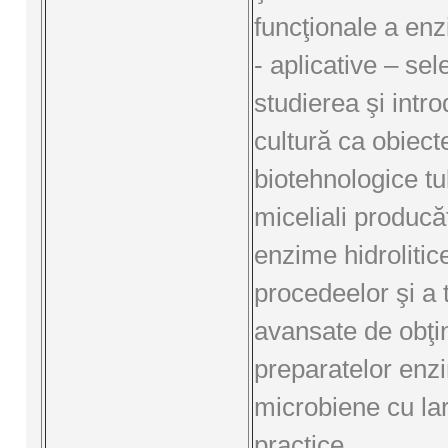
funcţionale a enz
- aplicative – sel
studierea şi intr
cultură ca obiect
biotehnologice tu
miceliali producă
enzime hidrolitic
procedeelor şi a 
avansate de obţi
preparatelor enz
microbiene cu lar
practice.