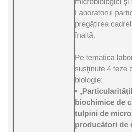
microbiologiei şi 
Laboratorul parti
pregătirea cadrel
înaltă.
Pe tematica labor
susţinute 4 teze 
biologie:
• „
Particularităţi
biochimice de c
tulpini de micr
producători de