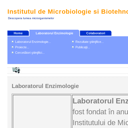
Institutul de Microbiologie si Biotehn
Descopera lumea microrganismelor
Home
Laboratorul Enzimologie
Colaboratori
Laboratorul Enzimologie...
Rezultate ştiinţifice...
Proiecte...
Publicaţii...
Cercetători ştiinţifici...
Laboratorul Enzimologie
Laboratorul En
fost fondat în an
Institutului de Mi