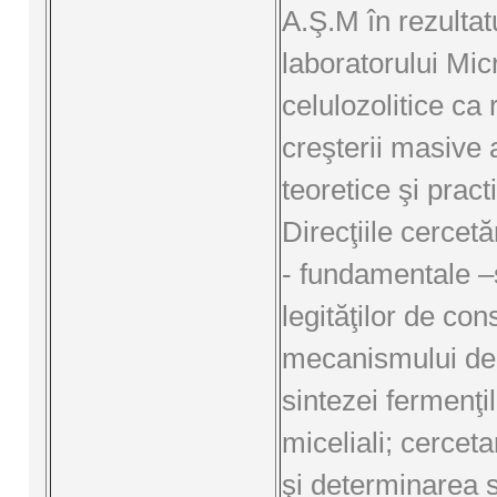
A.Ş.M în rezultatu
laboratorului Mi
celulozolitice ca
creşterii masive a
teoretice şi pract
Direcţiile cercetări
- fundamentale –
legităţilor de cons
mecanismului de 
sintezei fermenţil
miceliali; cerceta
şi determinarea s