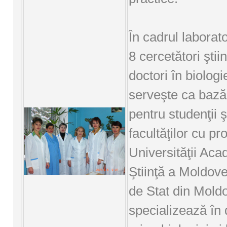
În cadrul laborat
8 cercetători ştiinţ
doctori în biologi
serveşte ca bază
pentru studenţii 
facultăţilor cu pro
Universităţii Aca
Ştiinţă a Moldovei
de Stat din Mold
specializează în