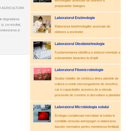
tehnologiilor avansate de obtinere a
preparatelor biologice
OR AGRICULTURII
Laboratorul Enzimologie
bile degradarea
i, ca rezultat,
Elaborarea biotehnologiilor avansate de
monitorizarea și
obtinere a enzimelor
Laboratorul Oleobiotehnologie
Fundamentarea stiintifica a sintezei orientate a
substantelor bioactive la drojdii
Laboratorul Fitomicrobiologie
Studiul relatiilor de simbioza dintre plantele de
cultura si unele microorganisme de rizosfera
cat si capacitatilor acestora de a stimula
procesele de crestere si dezvoltare a plantelor
Laboratorul Microbiologia solului
Ecologia complexului microbian al solului in
conditiile stresului antropogen si elaborarea
bazelor normative pentru mentinerea fertilitatii