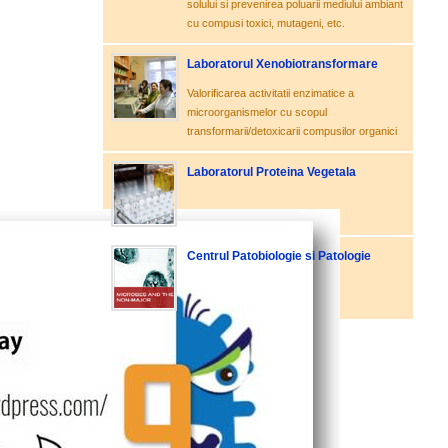
solului si prevenirea poluarii mediului ambiant
cu compusi toxici, mutageni, etc.
Laboratorul Xenobiotransformare
Valorificarea activitatii enzimatice a
microorganismelor cu scopul
transformarii/detoxicarii compusilor organici
Laboratorul Proteina Vegetala
Centrul Patobiologie si Patologie