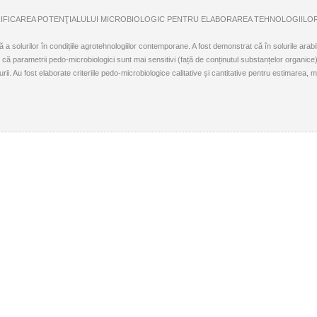
EA ŞI VALORIFICAREA POTENŢIALULUI MICROBIOLOGIC PENTRU ELABORAREA TEHNOLOGIIL
lă a solurilor în condițiile agrotehnologiilor contemporane. A fost demonstrat că în solurile ara
parametrii pedo-microbiologici sunt mai sensitivi (față de conținutul substanțelor organice) ș
purii. Au fost elaborate criteriile pedo-microbiologice calitative și cantitative pentru estimarea, 