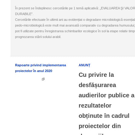
În prezent se îndeplinesc cercetările pe 1 temă aplicativă: „EVALUAR
DURABILE”.
Cercetările efectuate în ultimii ani au evidențiat o degradare microbiologică esenția
pedo-microbiologică este mult mai avansată comparativ cu degradarea humusului; că 
pot fi utilizate pentru înregistrarea schimbarilor ecologice în sol la etape relativ tim
prognozarea stării solului arabil.
Rapoarte privind implementarea
ANUNȚ
proiectelor în anul 2020
Cu privire la
desfășurarea
audierilor publice a
rezultatelor
obținute în cadrul
proiectelor din