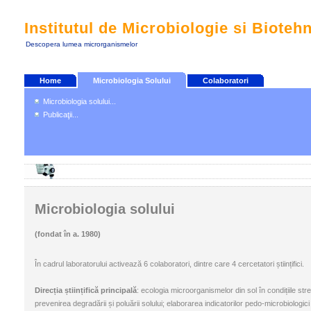
Institutul de Microbiologie si Bioteh
Descopera lumea microrganismelor
Home
Microbiologia Solului
Colaboratori
Microbiologia solului...
Publicaţii...
Microbiologia solului
(fondat în a. 1980)
În cadrul laboratorului activează 6 colaboratori, dintre care 4 cercetatori științifici.
Direcția științifică principală
: ecologia microorganismelor din sol în condițiile str
prevenirea degradării și poluării solului; elaborarea indicatorilor pedo-microbiologici p