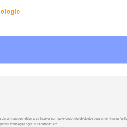
nologie
esului antropogen; elaborarea bazelor normative pedo-microbiologice pentru menținerea fertilităț
entru tehnologiile agriculturii durabile; etc.