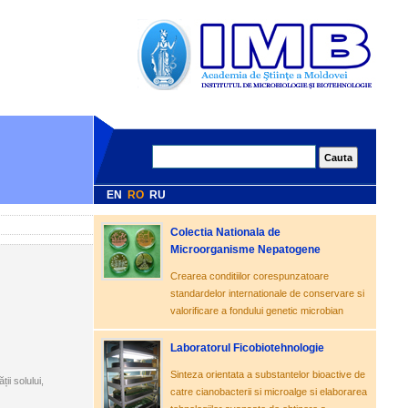
EN
RO
RU
Colectia Nationala de
Microorganisme Nepatogene
Crearea conditiilor corespunzatoare
standardelor internationale de conservare si
valorificare a fondului genetic microbian
Laboratorul Ficobiotehnologie
Sinteza orientata a substantelor bioactive de
ii solului,
catre cianobacterii si microalge si elaborarea