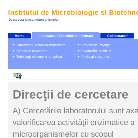
Institutul de Microbiologie si Biotehn
Descopera lumea microrganismelor
Home
Laboratorul Xenobiotransformare
Colaboratori
Laboratorul Xenobiotransformare...
Brevete de Invenţie...
Direcţii de cercetare...
Colaborări, Menţiuni...
Tehnologii şi domenii de aplicar...
Publicaţii relevante...
Direcţii de cercetare
A) Cercetările laboratorului sunt ax
valorificarea activităţii enzimatice a
microorganismelor cu scopul