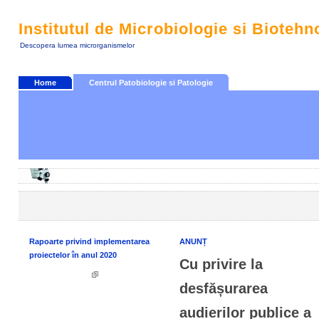
Institutul de Microbiologie si Biotehn
Descopera lumea microrganismelor
Home
Centrul Patobiologie si Patologie
Rapoarte privind implementarea
ANUNȚ
proiectelor în anul 2020
Cu privire la
desfășurarea
audierilor publice a