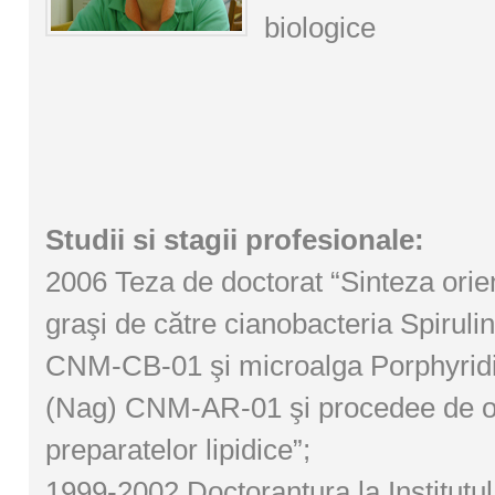
biologice
Studii si stagii profesionale:
2006 Teza de doctorat “Sinteza orien
graşi de către cianobacteria Spiruli
CNM-CB-01 şi microalga Porphyrid
(Nag) CNM-AR-01 şi procedee de o
preparatelor lipidice”;
1999-2002 Doctorantura la Institutul