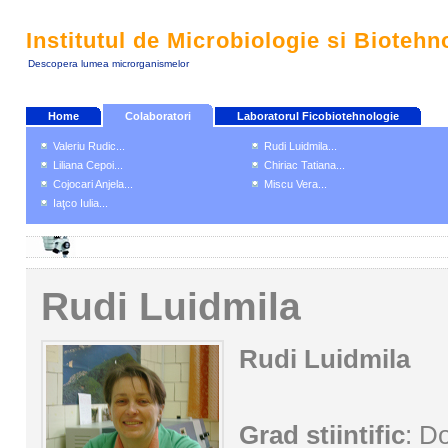
Institutul de Microbiologie si Biotehn
Descopera lumea microrganismelor
Home
Colaboratori
Laboratorul Ficobiotehnologie
Valeriu Rudic...
Rudi Luidmila...
Liliana Cepoi...
Chiriac Tatiana...
Cojocari Anjela...
Miscu Vera...
Iaţco Iulia...
Rudi Luidmila
Rudi Luidmila
Grad stiintific
: Do