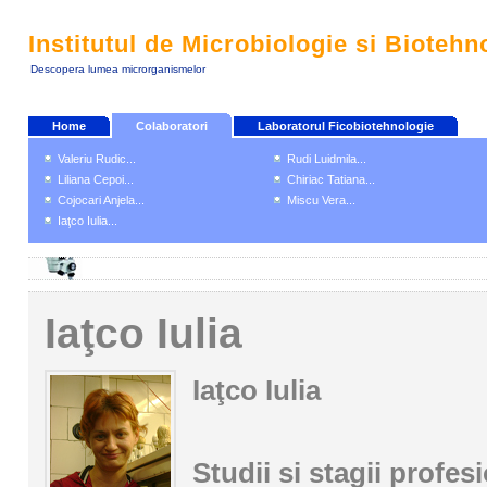
Institutul de Microbiologie si Biotehn
Descopera lumea microrganismelor
Home
Colaboratori
Laboratorul Ficobiotehnologie
Valeriu Rudic...
Rudi Luidmila...
Liliana Cepoi...
Chiriac Tatiana...
Cojocari Anjela...
Miscu Vera...
Iaţco Iulia...
Iaţco Iulia
Iaţco Iulia
Studii si stagii profes