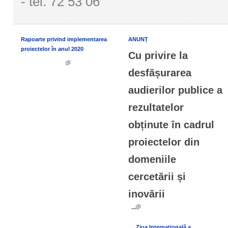
- tel. 72 53 06
Rapoarte privind implementarea
ANUNȚ
proiectelor în anul 2020
Cu privire la
desfășurarea
audierilor publice a
rezultatelor
obținute în cadrul
proiectelor din
domeniile
cercetării și
inovării
...
Ziua Internațională a