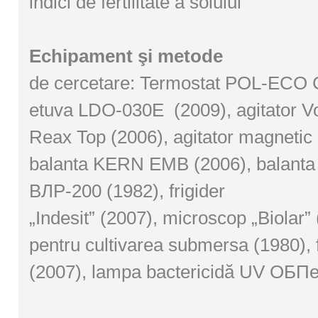
indici de fertilitate a solului
Echipament şi metode
de cercetare: Termostat POL-ECO 
etuva LDO-030E (2009), agitator V
Reax Top (2006), agitator magneti
balanta KERN EMB (2006), balanta 
ВЛР-200 (1982), frigider
„Indesit” (2007), microscop „Biolar” 
pentru cultivarea submersa (1980), f
(2007), lampa bactericidă UV ОБПе