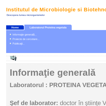
Institutul de Microbiologie si Biotehn
Descopera lumea microrganismelor
Home
Laboratorul Proteina vegetala
Informaţie generală...
Proiecte de cercetare...
Publicaţii...
Informaţie generală
Laboratorul : PROTEINA VEGET
Şef de laborator:
doctor în ştiinţ