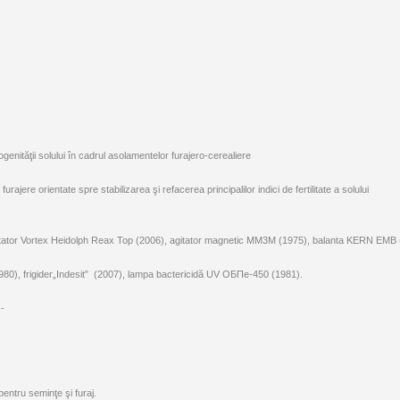
 biogenităţii solului în cadrul asolamentelor furajero-cerealiere
urajere orientate spre stabilizarea şi refacerea principalilor indici de fertilitate a solului
tor Vortex Heidolph Reax Top (2006), agitator magnetic MM3M (1975), balanta KERN EMB (
1980), frigider„Indesit” (2007), lampa bactericidă UV ОБПе-450 (1981).
s-
pentru seminţe şi furaj.