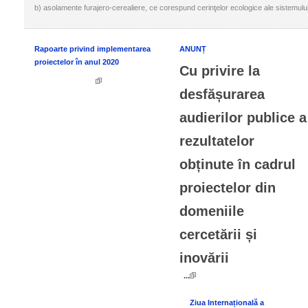
b) asolamente furajero-cerealiere, ce corespund cerinţelor ecologice ale sistemului
Rapoarte privind implementarea
ANUNȚ
proiectelor în anul 2020
Cu privire la
desfășurarea
audierilor publice a
rezultatelor
obținute în cadrul
proiectelor din
domeniile
cercetării și
inovării
...
Ziua Internațională a