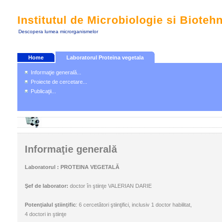
Institutul de Microbiologie si Bioteh
Descopera lumea microrganismelor
Home
Laboratorul Proteina vegetala
Informaţie generală...
Proiecte de cercetare...
Publicaţii...
Informaţie generală
Laboratorul : PROTEINA VEGETALĂ
Şef de laborator:
doctor în ştiinţe VALERIAN DARIE
Potenţialul ştiinţific
: 6 cercetători ştiinţifici, inclusiv 1 doctor habilitat,
4 doctori in ştiinţe