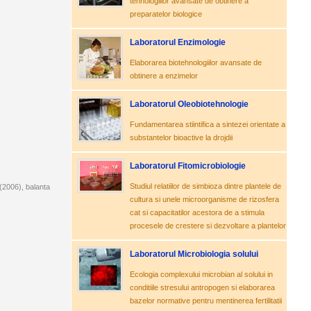
tehnologiilor avansate de obtinere a
preparatelor biologice
Laboratorul Enzimologie
Elaborarea biotehnologiilor avansate de
obtinere a enzimelor
Laboratorul Oleobiotehnologie
Fundamentarea stiintifica a sintezei orientate a
substantelor bioactive la drojdii
Laboratorul Fitomicrobiologie
Studiul relatiilor de simbioza dintre plantele de
2006), balanta
cultura si unele microorganisme de rizosfera
cat si capacitatilor acestora de a stimula
procesele de crestere si dezvoltare a plantelor
Laboratorul Microbiologia solului
Ecologia complexului microbian al solului in
conditiile stresului antropogen si elaborarea
bazelor normative pentru mentinerea fertilitatii