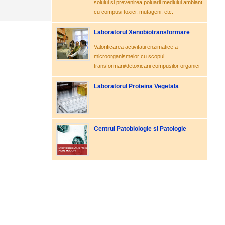
solului si prevenirea poluarii mediului ambiant
cu compusi toxici, mutageni, etc.
Laboratorul Xenobiotransformare
Valorificarea activitatii enzimatice a
microorganismelor cu scopul
transformarii/detoxicarii compusilor organici
Laboratorul Proteina Vegetala
Centrul Patobiologie si Patologie