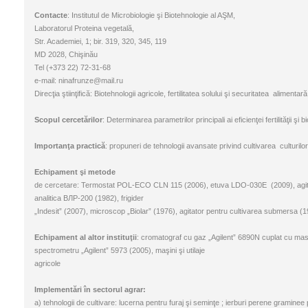
Contacte
: Institutul de Microbiologie şi Biotehnologie al AŞM,
Laboratorul Proteina vegetală,
Str. Academiei, 1; bir. 319, 320, 345, 119
MD 2028, Chişinău
Tel (+373 22) 72-31-68
e-mail:
ninafrunze@mail.ru
Direcţia ştiinţifică: Biotehnologii agricole, fertilitatea solului şi securitatea alimentară
Scopul cercetărilor
: Determinarea parametrilor principali ai eficienţei fertilităţii şi
Importanţa practică
: propuneri de tehnologii avansate privind cultivarea culturilor f
Echipament şi metode
de cercetare: Termostat POL-ECO CLN 115 (2006), etuva LDO-030E (2009), agita
analitica ВЛР-200 (1982), frigider
„Indesit” (2007), microscop „Biolar” (1976), agitator pentru cultivarea submersa (
Echipament al altor instituţii
: cromatograf cu gaz „Agilent” 6890N cuplat cu ma
spectrometru „Agilent” 5973 (2005), maşini şi utilaje
agricole
Implementări în sectorul agrar:
a) tehnologii de cultivare: lucerna pentru furaj şi seminţe ; ierburi perene graminee 