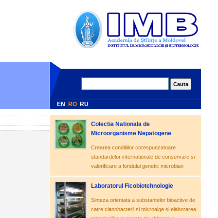
EN
RO
RU
Colectia Nationala de
Microorganisme Nepatogene
Crearea conditiilor corespunzatoare
standardelor internationale de conservare si
valorificare a fondului genetic microbian
Laboratorul Ficobiotehnologie
Sinteza orientata a substantelor bioactive de
catre cianobacterii si microalge si elaborarea