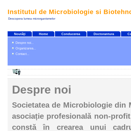
Institutul de Microbiologie si Biotehn
Descopera lumea microrganismelor
Noutăţi
Home
Conducerea
Doctorantura
Co
Despre noi...
Organizarea...
Contact...
Despre noi
Societatea de Microbiologie din
asociație profesională non-profit
constă în crearea unui cadr