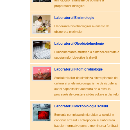
tehnologiilor avansate de obtinere a
preparatelor biologice
Laboratorul Enzimologie
Elaborarea biotehnologiilor avansate de
obtinere a enzimelor
Laboratorul Oleobiotehnologie
Fundamentarea stiintifica a sintezei orientate a
substantelor bioactive la drojdii
Laboratorul Fitomicrobiologie
Studiul relatiilor de simbioza dintre plantele de
cultura si unele microorganisme de rizosfera
cat si capacitatilor acestora de a stimula
procesele de crestere si dezvoltare a plantelor
Laboratorul Microbiologia solului
Ecologia complexului microbian al solului in
conditiile stresului antropogen si elaborarea
bazelor normative pentru mentinerea fertilitatii