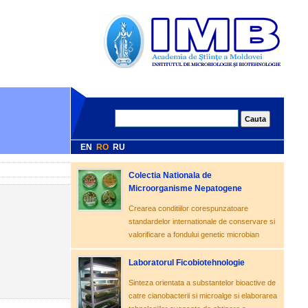
EN
RO
RU
Colectia Nationala de
Microorganisme Nepatogene
Crearea conditiilor corespunzatoare
standardelor internationale de conservare si
valorificare a fondului genetic microbian
Laboratorul Ficobiotehnologie
Sinteza orientata a substantelor bioactive de
catre cianobacterii si microalge si elaborarea