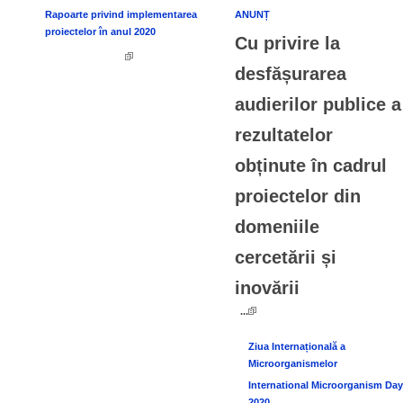
Rapoarte privind implementarea
ANUNȚ
proiectelor în anul 2020
Cu privire la
desfășurarea
audierilor publice a
rezultatelor
obținute în cadrul
proiectelor din
domeniile
cercetării și
inovării
...
Ziua Internațională a
Microorganismelor
International Microorganism Day
2020