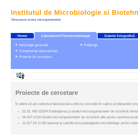
Institutul de Microbiologie si Bioteh
Descopera lumea microrganismelor
Home
Laboratorul Fitomicrobiologie
Galerie fotografică
Informaţie generală...
Publicaţii...
Componenţa laboratorului...
Proiecte de cercetare...
Proiecte de cercetare
În ultimii 10 ani colectivul laboraorului a efectut cercetări în cadrul următoarelor pro
01.01. MD 02034 Evidenţierea şi studiul microorganismelor de rizosferă stimula
06.407.012A Studiul microorganismelor de rizosferă utile pentru sporirea produc
11.817.04.11 AEvaluarea şi valorificarea potenţialului microbiologic pentru elabo