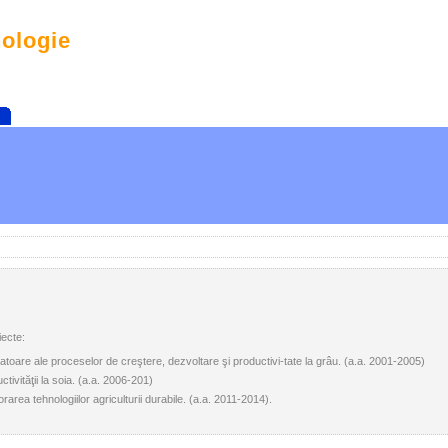
nologie
iecte:
toare ale proceselor de creştere, dezvoltare şi productivi-tate la grâu. (a.a. 2001-2005)
tivităţii la soia. (a.a. 2006-201)
rarea tehnologiilor agriculturii durabile. (a.a. 2011-2014).