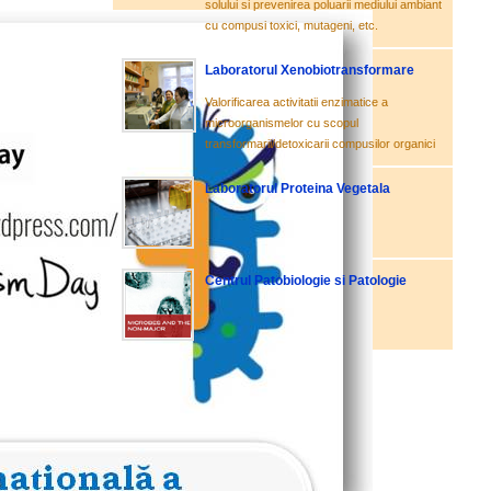
solului si prevenirea poluarii mediului ambiant
cu compusi toxici, mutageni, etc.
Laboratorul Xenobiotransformare
Valorificarea activitatii enzimatice a
microorganismelor cu scopul
transformarii/detoxicarii compusilor organici
Laboratorul Proteina Vegetala
Centrul Patobiologie si Patologie