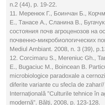
n.2 (44), p. 19-22.
11. Меренюк Г., Боинчан Б., Корч
Е., Танасе А., Сланина В., Бугачу
состояния почв агроценозов на о
почвенно-микробиологических по
Mediul Ambiant. 2008, n. 3 (39), р.1
12. Corcimaru S., Mereniuc Gh., Ta
E., Bugaciuc M., Boincean B. Particul
microbiologice paradoxale a cernozio
diferite variante cu sfecla de zahar//
Internațională ”Culturile tehnice în a
modernă”. Bălţi, 2008, p. 123-128.