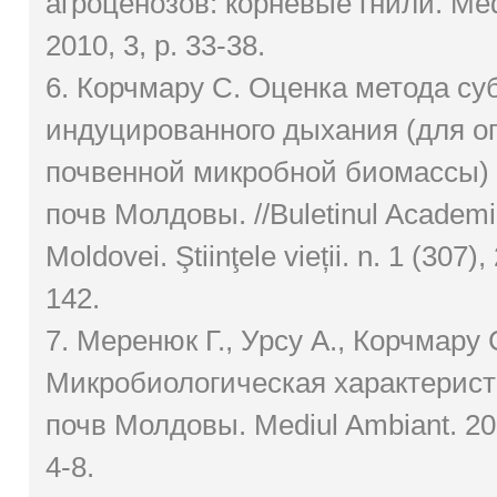
агроценозов: корневые гнили. Med
2010, 3, p. 33-38.
6. Корчмару C. Оценка метода су
индуцированного дыхания (для о
почвенной микробной биомассы)
почв Молдовы. //Buletinul Academie
Moldovei. Ştiinţele vieții. n. 1 (307)
142.
7. Меренюк Г., Урсу А., Корчмару 
Микробиологическая характерист
почв Молдовы. Mediul Ambiant. 2009
4-8.