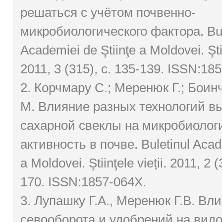
решаться с учётом почвенно-
микробиологического фактора. Bul
Academiei de Ştiinţe a Moldovei. Ştiin
2011, 3 (315), с. 135-139. ISSN:18
2. Корчмару C.; Меренюк Г.; Боинч
М. Влияние разных технологий 
сахарной свеклы на микробиолог
активность в почве. Buletinul Acade
a Moldovei. Ştiinţele vieții. 2011, 2 (
170. ISSN:1857-064X.
3. Лупашку Г.А., Меренюк Г.В. Вл
севооборота и удобрений на видо