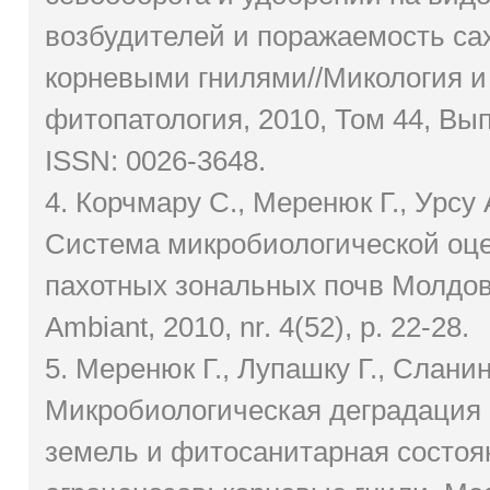
возбудителей и поражаемость са
корневыми гнилями//Микология и
фитопатология, 2010, Том 44, Вып
ISSN: 0026-3648.
4. Корчмару С., Меренюк Г., Урсу 
Cистема микробиологической оце
пахотных зональных почв Молдовы
Ambiant, 2010, nr. 4(52), p. 22-28.
5. Меренюк Г., Лупашку Г., Сланин
Микробиологическая деградация
земель и фитосанитарная состоя