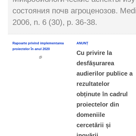
состояния почв агроценозов. Medi
2006, n. 6 (30), p. 36-38.
Rapoarte privind implementarea
ANUNȚ
proiectelor în anul 2020
Cu privire la
desfășurarea
audierilor publice a
rezultatelor
obținute în cadrul
proiectelor din
domeniile
cercetării și
inovării