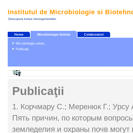
Institutul de Microbiologie si Biotehn
Descopera lumea microrganismelor
Home
Microbiologia Solului
Colaboratori
Microbiologia solului...
Publicaţii...
Publicaţii
1. Корчмару C.; Меренюк Г.; Урсу 
Пять причин, по которым вопросы
земледелия и охраны почв могут