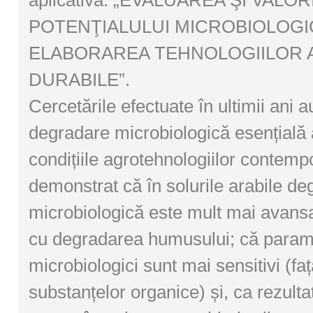
aplicativă: „EVALUAREA ŞI VALO
POTENŢIALULUI MICROBIOLOG
ELABORAREA TEHNOLOGIILOR A
DURABILE”.
Cercetările efectuate în ultimii ani a
degradare microbiologică esențială a
condițiile agrotehnologiilor contemp
demonstrat că în solurile arabile d
microbiologică este mult mai avans
cu degradarea humusului; că parame
microbiologici sunt mai sensitivi (fa
substanțelor organice) și, ca rezultat,